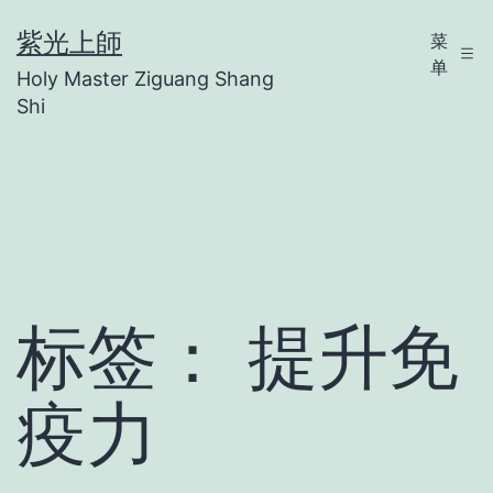
跳
紫光上師
菜
至
单
Holy Master Ziguang Shang
内
Shi
容
标签：
提升免
疫力