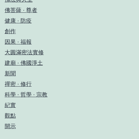
佛菩薩 · 尊者
健康 · 防疫
創作
因果 · 福報
大圓滿密法實修
建廟 · 佛國淨土
新聞
禪密 · 修行
科學 · 哲學 · 宗教
紀實
觀點
開示