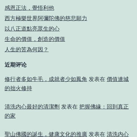
感恩正法，覺悟利他
西方極樂世界阿彌陀佛的慈悲願力
以八正道點亮眾生的心
生命的價值，創造的價值
人生的苦為何因？
近期评论
修行者多如牛毛，成就者少如鳳角
发表在
價值連城
的拙火修持
清洗内心最好的清潔劑
发表在
把握佛緣：回到真正
的家
聖山佛國的誕生，健康文化的推廣
发表在
清洗内心