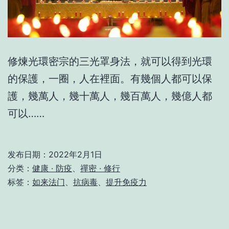
修煉光環密宗的三光罩身法，就可以得到光環
的保護，一圈，人在裡面。有幾個人都可以保
護，幾萬人，幾十萬人，幾百萬人，幾億人都
可以……
发布日期：
2022年2月1日
分类：
健康 · 防疫
、
禪密 · 修行
标签：
如来法门
、
抗病毒
、
提升免疫力