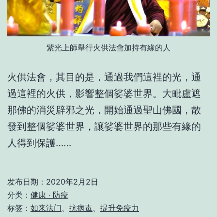
紫光上師舉行火供法會加持有緣的人
火供法會，其目的是，通過我們這裡的光，通
過這裡的火供，影響整個娑婆世界。大毗盧遮
那佛的消災辟邪之光，開始通過聖山佛國，散
發到整個娑婆世界，讓娑婆世界的那些有緣的
人得到保護……
发布日期：
2020年2月2日
分类：
健康 · 防疫
标签：
如来法门
、
抗病毒
、
提升免疫力