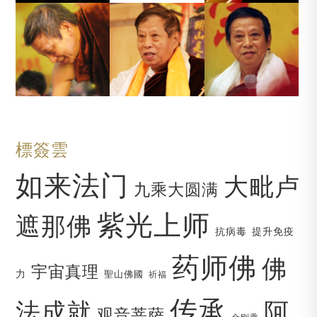
標簽雲
如来法门
大毗卢
九乘大圆满
紫光上师
遮那佛
抗病毒
提升免疫
药师佛
佛
宇宙真理
力
聖山佛國
祈福
传承
法成就
阿
观音菩萨