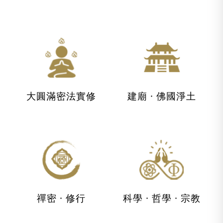
大圓滿密法實修
建廟 · 佛國淨土
禪密 · 修行
科學 · 哲學 · 宗教