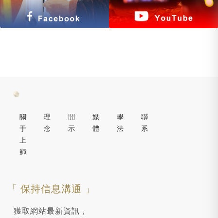
關
理
開
媒
學
聯
于
念
示
體
法
系
上
師
「 保持信息溝通 」
獲取網站最新資訊，