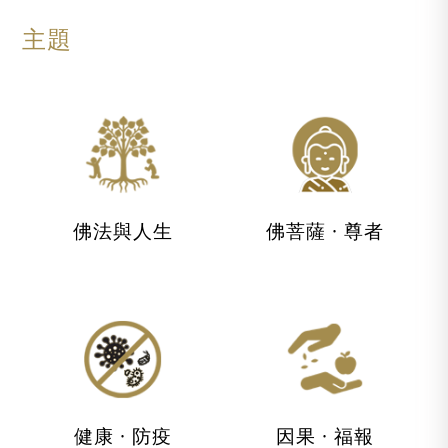
主題
佛法與人生
佛菩薩 · 尊者
健康 · 防疫
因果 · 福報