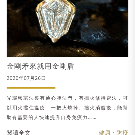
金剛矛來就用金剛盾
2020年07月26日
光環密宗法裏有通心肺法門，有拙火修持密法，可
以用火擋住瘟疫，一把火燒掉。拙火消瘟疫，能幫
助有需要的人快速提升自身免疫力……
閱讀全文
健康 · 防疫