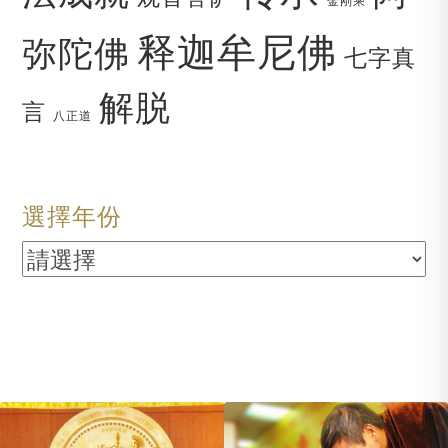
金刚乘
释迦牟尼佛
弥陀佛
七字真
解脱
言
八正道
選擇年份