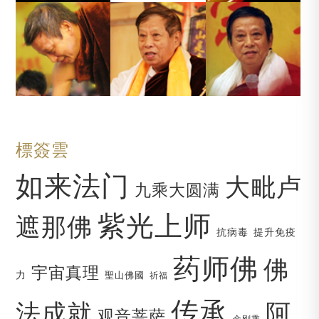
標簽雲
如来法门
大毗卢
九乘大圆满
紫光上师
遮那佛
抗病毒
提升免疫
药师佛
佛
宇宙真理
力
聖山佛國
祈福
传承
法成就
阿
观音菩萨
金刚乘