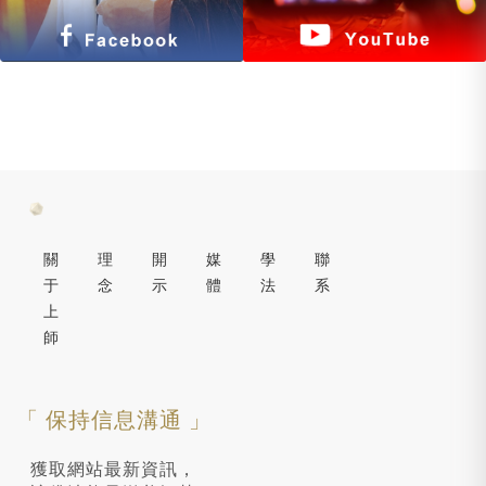
關
理
開
媒
學
聯
于
念
示
體
法
系
上
師
「 保持信息溝通 」
獲取網站最新資訊，