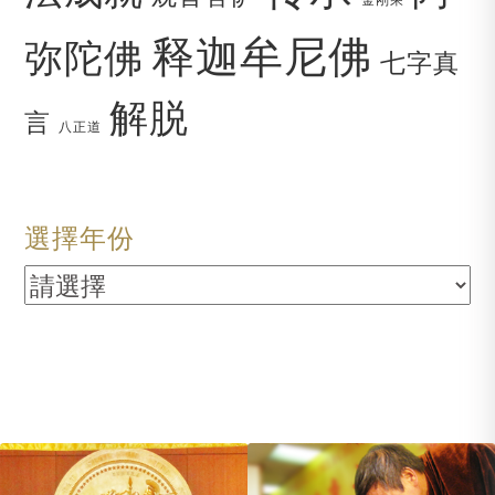
释迦牟尼佛
弥陀佛
七字真
解脱
言
八正道
選擇年份