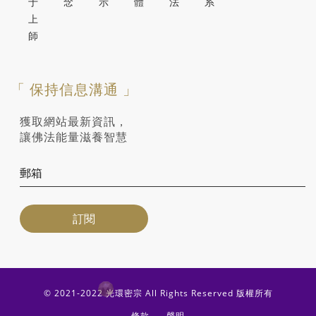
于
念
示
體
法
系
上
師
「 保持信息溝通 」
獲取網站最新資訊，
讓佛法能量滋養智慧
© 2021-2022 光環密宗 All Rights Reserved 版權所有
條款
聲明