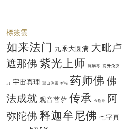
標簽雲
如来法门
大毗卢
九乘大圆满
紫光上师
遮那佛
抗病毒
提升免疫
药师佛
佛
宇宙真理
力
聖山佛國
祈福
传承
法成就
阿
观音菩萨
金刚乘
释迦牟尼佛
弥陀佛
七字真