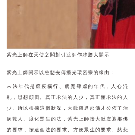
紫光上師在天使之閣對引渡師作殊勝大開示
紫光上師開示以慈悲去傳播光環密宗的緣由：
末法年代是瘟疫橫行、病魔肆虐的年代，人心混
亂，思想顛倒。真正求法的人少，真正懂求法的人
少。所以根據這個狀況，大毗盧遮那佛才公佈了治
病救人、度化眾生的法，紫光上師按大毗盧遮那佛
的要求，按這個法的要求、方便眾生的要求、慈悲