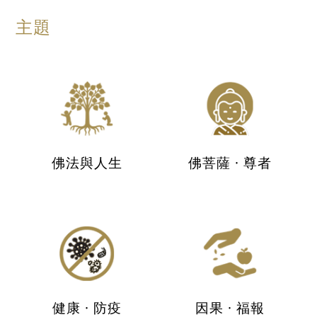
主題
佛法與人生
佛菩薩 · 尊者
健康 · 防疫
因果 · 福報