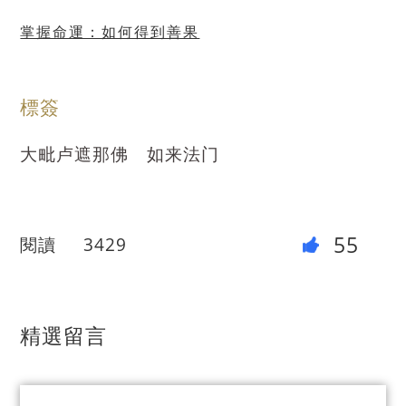
掌握命運：如何得到善果
標簽
大毗卢遮那佛
如来法门
55
閱讀
3429
精選留言