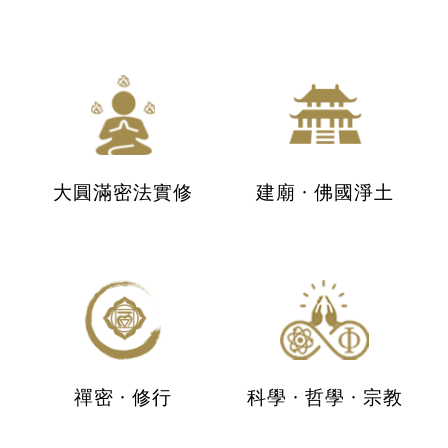
大圓滿密法實修
建廟 · 佛國淨土
禪密 · 修行
科學 · 哲學 · 宗教