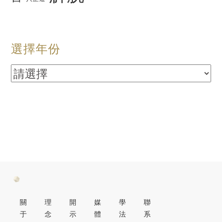
選擇年份
關
理
開
媒
學
聯
于
念
示
體
法
系