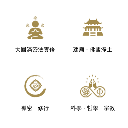
大圓滿密法實修
建廟 · 佛國淨土
禪密 · 修行
科學 · 哲學 · 宗教