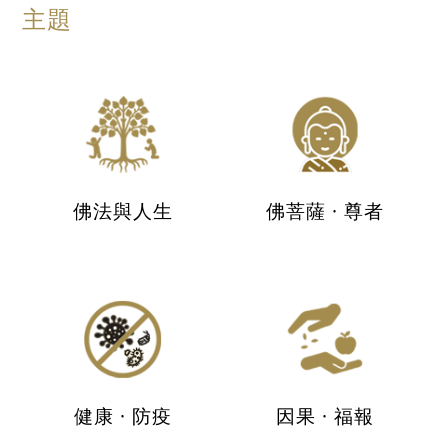
主題
佛法與人生
佛菩薩 · 尊者
健康 · 防疫
因果 · 福報