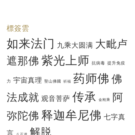
標簽雲
如来法门
大毗卢
九乘大圆满
紫光上师
遮那佛
抗病毒
提升免疫
药师佛
佛
宇宙真理
力
聖山佛國
祈福
传承
法成就
阿
观音菩萨
金刚乘
释迦牟尼佛
弥陀佛
七字真
解脱
言
八正道