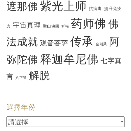
紫光上师
遮那佛
抗病毒
提升免疫
药师佛
佛
宇宙真理
力
聖山佛國
祈福
传承
法成就
阿
观音菩萨
金刚乘
释迦牟尼佛
弥陀佛
七字真
解脱
言
八正道
選擇年份