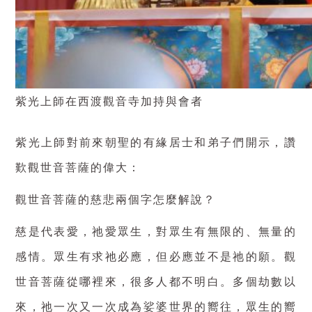
紫光上師在西渡觀音寺加持與會者
紫光上師對前來朝聖的有緣居士和弟子們開示，讚
歎觀世音菩薩的偉大：
觀世音菩薩的慈悲兩個字怎麼解說？
慈是代表愛，祂愛眾生，對眾生有無限的、無量的
感情。眾生有求祂必應，但必應並不是祂的願。觀
世音菩薩從哪裡來，很多人都不明白。多個劫數以
來，祂一次又一次成為娑婆世界的嚮往，眾生的嚮