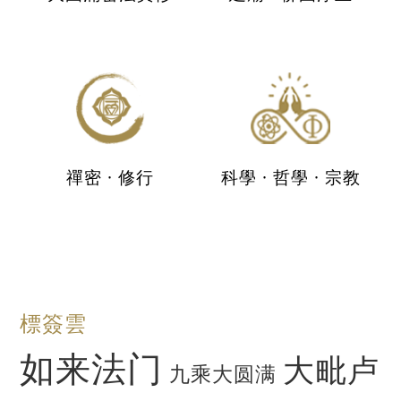
禪密 · 修行
科學 · 哲學 · 宗教
標簽雲
如来法门
大毗卢
九乘大圆满