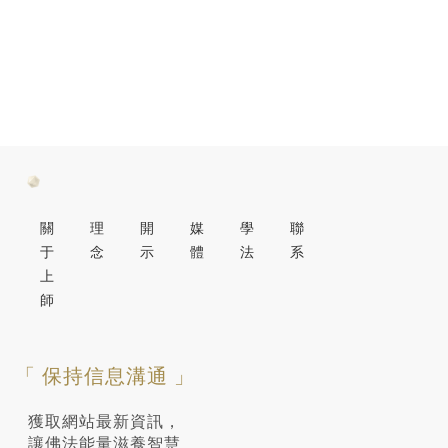
關
理
開
媒
學
聯
于
念
示
體
法
系
上
師
「 保持信息溝通 」
獲取網站最新資訊，
讓佛法能量滋養智慧