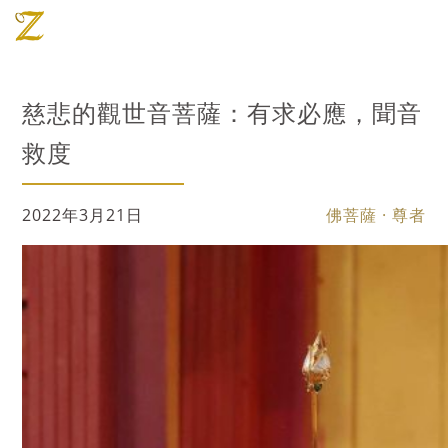
慈悲的觀世音菩薩：有求必應，聞音
救度
2022年3月21日
佛菩薩 · 尊者