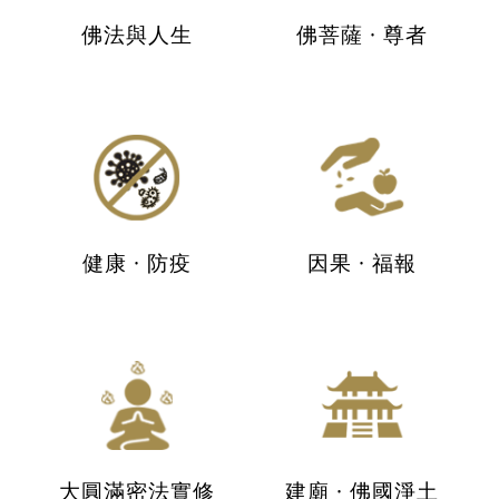
佛法與人生
佛菩薩 · 尊者
健康 · 防疫
因果 · 福報
大圓滿密法實修
建廟 · 佛國淨土