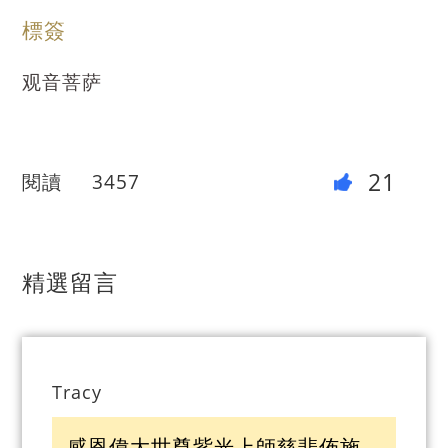
標簽
观音菩萨
21
閱讀
3457
精選留言
Tracy
感恩偉大世尊紫光上師慈悲佈施