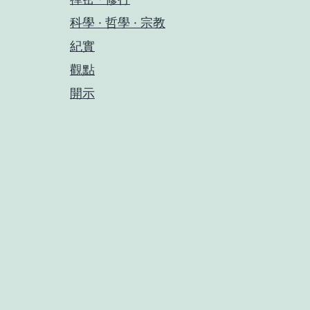
科學 · 哲學 · 宗教
紀實
觀點
開示