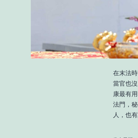
在末法時
當官也沒
康最有用
法門，秘
人，也有