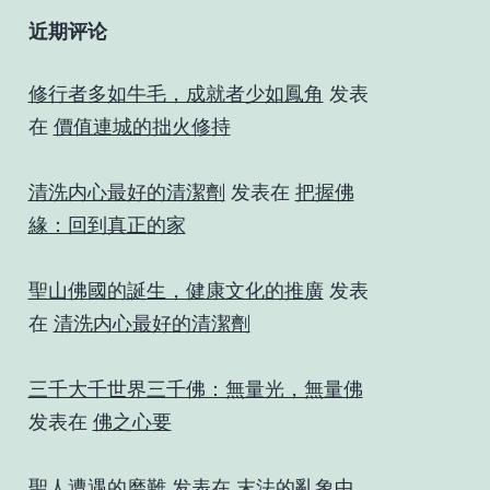
近期评论
修行者多如牛毛，成就者少如鳳角
发表
在
價值連城的拙火修持
清洗内心最好的清潔劑
发表在
把握佛
緣：回到真正的家
聖山佛國的誕生，健康文化的推廣
发表
在
清洗内心最好的清潔劑
三千大千世界三千佛：無量光，無量佛
发表在
佛之心要
聖人遭遇的磨難
发表在
末法的亂象中，