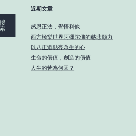
近期文章
搜
感恩正法，覺悟利他
索
西方極樂世界阿彌陀佛的慈悲願力
以八正道點亮眾生的心
生命的價值，創造的價值
人生的苦為何因？