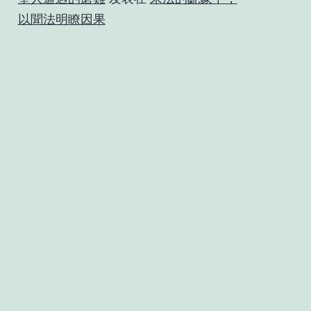
以聞法明瞭因果