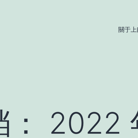
關于上
档：
2022 