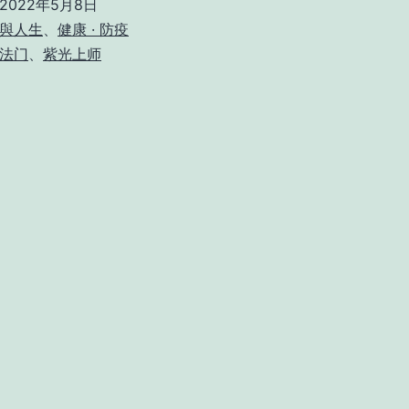
2022年5月8日
與人生
、
健康 · 防疫
法门
、
紫光上师