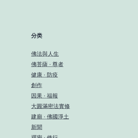
分类
佛法與人生
佛菩薩 · 尊者
健康 · 防疫
創作
因果 · 福報
大圓滿密法實修
建廟 · 佛國淨土
新聞
禪密 · 修行