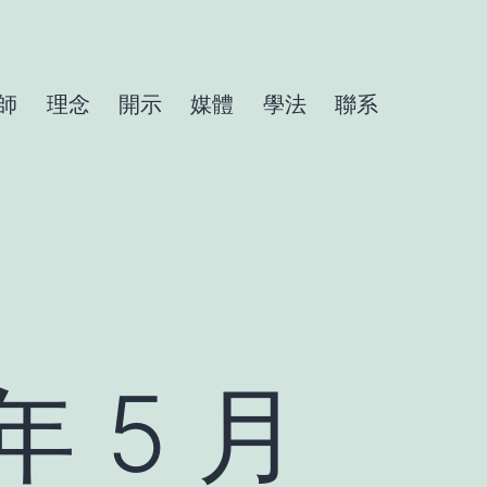
師
理念
開示
媒體
學法
聯系
年 5 月