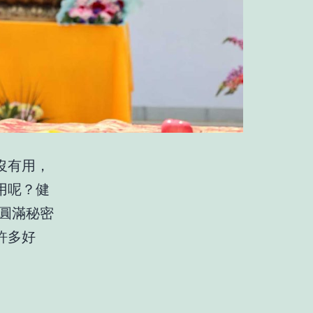
沒有用，
用呢？健
大圓滿秘密
許多好