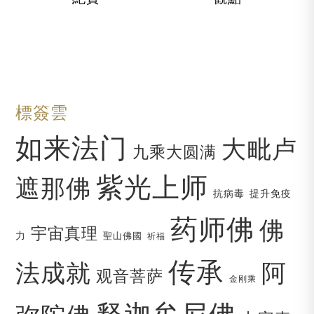
標簽雲
如来法门
大毗卢
九乘大圆满
紫光上师
遮那佛
抗病毒
提升免疫
药师佛
佛
宇宙真理
力
聖山佛國
祈福
传承
法成就
阿
观音菩萨
金刚乘
释迦牟尼佛