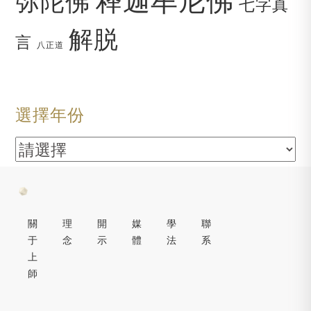
弥陀佛
七字真
解脱
言
八正道
選擇年份
關
理
開
媒
學
聯
于
念
示
體
法
系
上
師