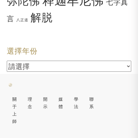
弥陀佛
七字真
解脱
言
八正道
選擇年份
關
理
開
媒
學
聯
于
念
示
體
法
系
上
師