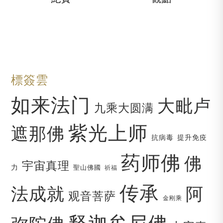
標簽雲
如来法门
大毗卢
九乘大圆满
紫光上师
遮那佛
抗病毒
提升免疫
药师佛
佛
宇宙真理
力
聖山佛國
祈福
传承
法成就
阿
观音菩萨
金刚乘
释迦牟尼佛