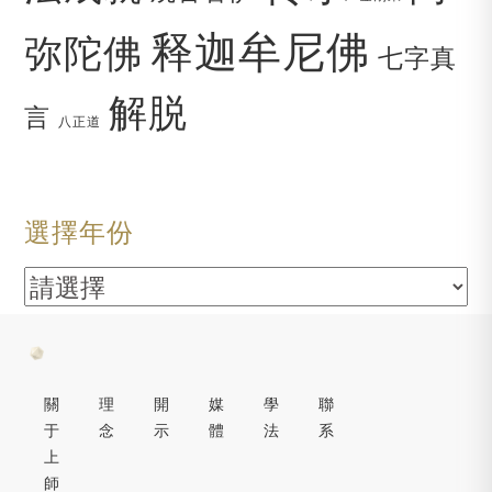
释迦牟尼佛
弥陀佛
七字真
解脱
言
八正道
選擇年份
關
理
開
媒
學
聯
于
念
示
體
法
系
上
師