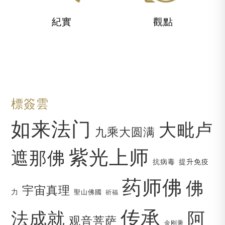
紀實
觀點
標簽雲
如来法门
大毗卢
九乘大圆满
紫光上师
遮那佛
抗病毒
提升免疫
药师佛
佛
宇宙真理
力
聖山佛國
祈福
传承
法成就
阿
观音菩萨
金刚乘