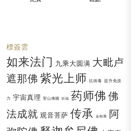
標簽雲
如来法门
大毗卢
九乘大圆满
紫光上师
遮那佛
抗病毒
提升免疫
药师佛
佛
宇宙真理
力
聖山佛國
祈福
传承
法成就
阿
观音菩萨
金刚乘
释迦牟尼佛