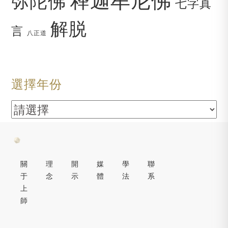
弥陀佛
七字真
解脱
言
八正道
選擇年份
關
理
開
媒
學
聯
于
念
示
體
法
系
上
師