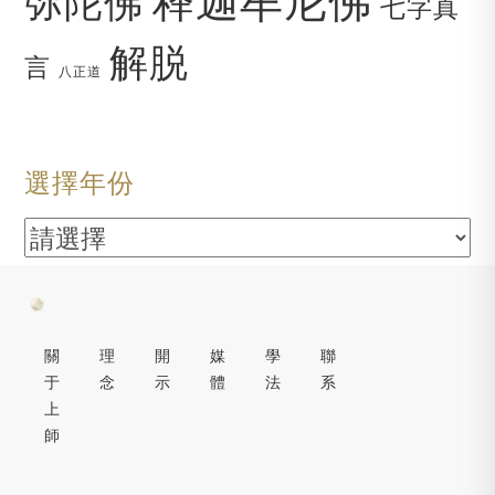
弥陀佛
七字真
解脱
言
八正道
選擇年份
關
理
開
媒
學
聯
于
念
示
體
法
系
上
師