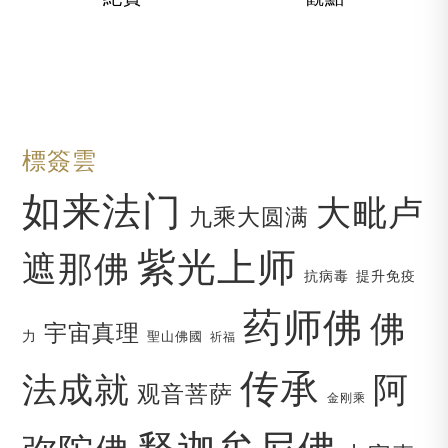
標簽雲
如来法门
大毗卢
九乘大圆满
紫光上师
遮那佛
抗病毒
提升免疫
药师佛
佛
宇宙真理
力
聖山佛國
祈福
传承
法成就
阿
观音菩萨
金刚乘
释迦牟尼佛