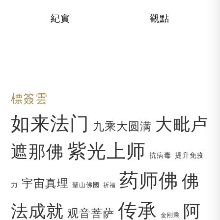
紀實
觀點
標簽雲
如来法门
大毗卢
九乘大圆满
紫光上师
遮那佛
抗病毒
提升免疫
药师佛
佛
宇宙真理
力
聖山佛國
祈福
传承
法成就
阿
观音菩萨
金刚乘