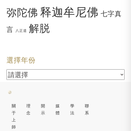
释迦牟尼佛
弥陀佛
七字真
解脱
言
八正道
選擇年份
關
理
開
媒
學
聯
于
念
示
體
法
系
上
師